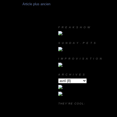
Article plus ancien
F R E A K S H O W
S U N D A Y . P E T S
I M P R O V I S A T I O N
A R C H I V E S
THEY'RE COOL: