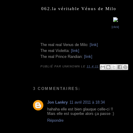
062.la véritable Vénus de Milo
[click]
The real real Venus de Milo:
[link]
The real Violetta:
[link]
The real Prince Randian:
[link]
PUBLIÉ PAR
UNKNOWN
LE
11.4.11
3 COMMENTAIRES:
Jon Lankry
11 avril 2011 à 18:34
hahaha elle est bien glauque celle-ci !!
Mais elle est superbe alors ça passe :)
Répondre