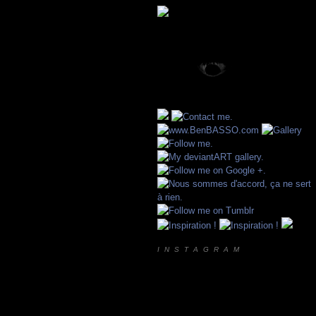
I N S T A G R A M